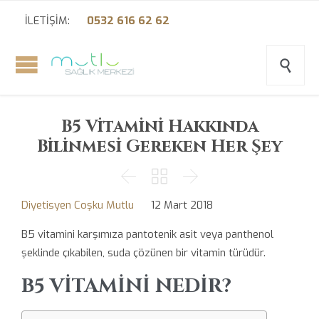
İLETİŞİM:
0532 616 62 62

B5 Vitamini Hakkında
Bilinmesi Gereken Her Şey



Diyetisyen Coşku Mutlu
12 Mart 2018
B5 vitamini karşımıza pantotenik asit veya panthenol
şeklinde çıkabilen, suda çözünen bir vitamin türüdür.
B5 VİTAMİNİ NEDİR?