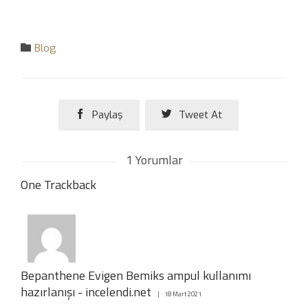
Category

Blog

Paylaş

Tweet At
1
Yorumlar
One
Trackback
Bepanthene Evigen Bemiks ampul kullanımı
hazırlanışı - incelendi.net
18 Mart 2021