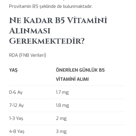
Provitamin B5 şeklinde de bulunmaktadır.
Ne Kadar B5 Vitamini
Alınması
Gerekmektedir?
RDA (FNB Verileri)
YAŞ
ÖNERİLEN GÜNLÜK B5
VİTAMİNİ ALIMI
0-6 Ay
1.7 mg
7-12 Ay
1.8 mg
1-3 Yaş
2 mg
4-8 Yaş
3 mg